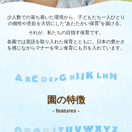
子育てえいご広場
少人数での落ち着いた環境から、子どもたち一人ひとり
next STEP English School
の個性や意欲を大切にした“あたたかい保育”を届ける。
それが、私たちの目指す保育です。
お問合せ
各園では英語を取り入れた保育とともに、日本の豊かさ
を感じながらマナーを学ぶ食育にも力を入れています。
園の
特徴
- features -