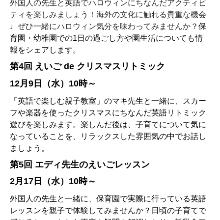
外国人の先生と英語でハロウィンにちなんだアクティビ
ティを楽し
みましょう！海外の文化に触れる貴重な機会
♩
ぜひ一緒にハロウィ
ン気分を味わってみませんか？
保
育園・
幼稚園での1日の過ごし方や園生活についても情
報をシェアします。
第4回
えいご de クリスマスリトミック
12月9日（水）10時～
「英語で楽しむ親子教室」のマキ先生と一緒に、スカー
フや楽器を
使ったクリスマスにちなんだ英語リトミック
遊びを楽しみます。楽
しんだ後は、子育てについて気に
なっていることを、リラックスし
た雰囲気の中でお話し
ましょう。
第5回 エディ先生のえいごレッスン
2月17日（水）10時～
外国人の先生と一緒に、保育園で実際に行っている英語
レッスンを
親子で体験してみませんか？
日頃の子育てで