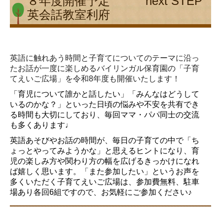
８年度開催予定 next STEP
英会話教室利府
英語に触れあう時間と子育てについてのテーマに沿っ
たお話が一度
に楽しめるバイリンガル保育園の「子育
てえいご広場」
を令和8年度も開催いたします！
「育児について誰かと話したい」「みんなはどうして
いるのかな？
」といった日頃の悩みや不安を共有でき
る時間も大切にしており、
毎回ママ・パパ同士の交流
も多くあります♩
英語あそびやお話の時間が、毎日の子育ての中で「
ち
ょっとやってみようかな」と思えるヒントになり、
育
児の楽しみ方や関わり方の幅を広げるきっかけになれ
ば嬉しく思
います。
「また参加したい」
というお声を
多くいただく子育てえいご広場は、参加費無料、
駐車
場あり各回6組ですので、お気軽にご参加ください♪