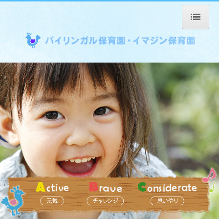
ホーム
会社概要
園の紹介
給食・献立
採用情報
募集要項
サービス内容
バイリンガル保育園Ｑ＆Ａ
イマジン保育園Ｑ＆Ａ